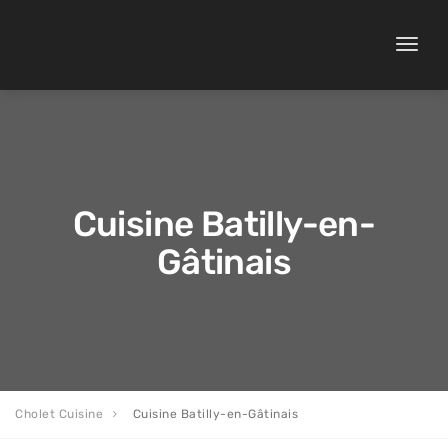
Toggle
naviga
Cuisine Batilly-en-
Gâtinais
Cholet Cuisine
Cuisine Batilly-en-Gâtinais