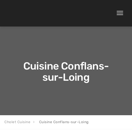
Toggle
naviga
Cuisine Conflans-
sur-Loing
Cholet Cuisine
Cuisine Conflans-sur-Loing