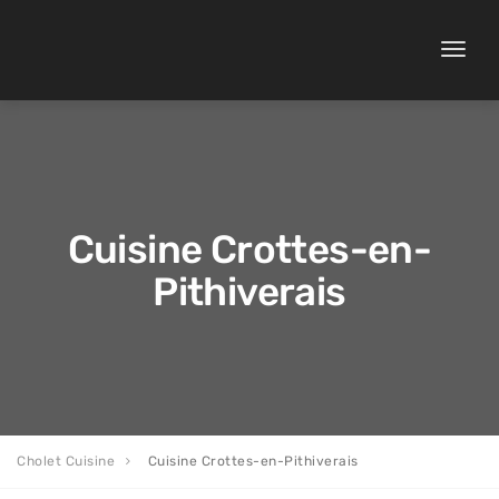
Toggle
naviga
Cuisine Crottes-en-
Pithiverais
Cholet Cuisine
Cuisine Crottes-en-Pithiverais