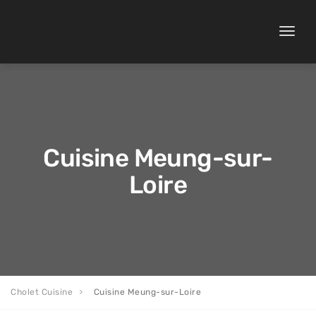
Toggle
naviga
Cuisine Meung-sur-
Loire
Cholet Cuisine
Cuisine Meung-sur-Loire