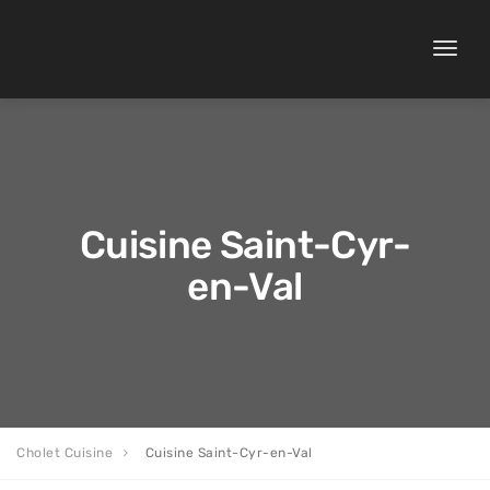
Toggle
naviga
Cuisine Saint-Cyr-
en-Val
Cholet Cuisine
Cuisine Saint-Cyr-en-Val